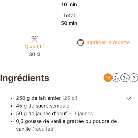
minutes
10
min
Total
minutes
50
min
Imprimer la recette
Quantité
30
cl
Ingrédients
1x
2x
3x
?
250
g
de lait entier
(25 cl)
45
g
de sucre semoule
50
g
de jaunes d'oeuf
~ 3 jaunes
0,5
gousse de vanille grattée ou poudre de
vanille
(facultatif)