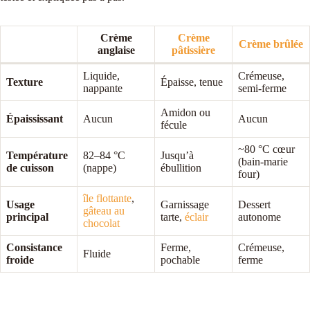
Crème
Crème
Crème brûlée
anglaise
pâtissière
Liquide,
Crémeuse,
Texture
Épaisse, tenue
nappante
semi-ferme
Amidon ou
Épaississant
Aucun
Aucun
fécule
~80 °C cœur
Température
82–84 °C
Jusqu’à
(bain-marie
de cuisson
(nappe)
ébullition
four)
île flottante
,
Usage
Garnissage
Dessert
gâteau au
principal
tarte,
éclair
autonome
chocolat
Consistance
Ferme,
Crémeuse,
Fluide
froide
pochable
ferme