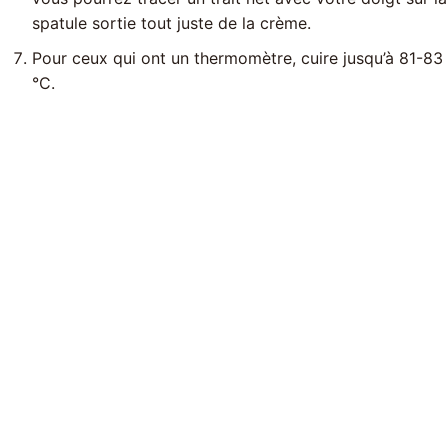
spatule sortie tout juste de la crème.
Pour ceux qui ont un thermomètre, cuire jusqu’à 81-83
°C.
.mp-cta-mini { display: flex; align-items: center; justify-
content: space-between; gap: 25px; background-
image: repeating-linear-gradient(135deg, #faf5ef 0px,
#faf5ef 6px, #fdfaf6 6px, #fdfaf6 14px); border: 1px
solid rgba(230,180,120,0.18); border-radius: 12px; box-
shadow: 0 3px 10px rgba(39, 28, 23, 0.50); margin:
8px; padding: 15px; } .mp-mini-content { display: flex;
align-items: center; gap: 20px; flex: 1; /* Pour que le
bouton ne pousse pas le texte */ } .mp-mini-badge {
display: inline-block; background: #F0982E; color:
#FFFFFF; font-size: 11px; font-weight: 800; padding:
3px 10px; border-radius: 3px; white-space: nowrap;
letter-spacing: 0.5px; text-transform: uppercase;