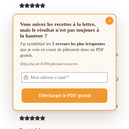
Bonjour Johan,
×
C’était délicieux et tellement facile à réaliser ;) Merci
Vous suivez les recettes à la lettre,
beaucoup pour la recette de crème anglaise
mais le résultat n'est pas toujours à
la hauteur ?
J'ai synthétisé les
5 erreurs les plus fréquentes
Thomas
que je vois en cours de pâtisserie dans un PDF
gratuit.
07/06/2022/0H34
RÉPONDRE
Déjà plus de 8 000 pâtissiers inscrits
J’en fais 3 par mois environ, c’est toujours un succès ;)
David André
18/05/2022/9H52
RÉPONDRE