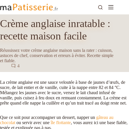
Passer
au
contenu
Crème anglaise inratable :
recette maison facile
Réussissez votre crème anglaise maison sans la rater : cuisson,
astuces de chef, conservation et erreurs à éviter. Recette simple
et fiable.
4
La crème anglaise est une sauce veloutée à base de jaunes d’œufs, de
sucre, de lait entier et de vanille, cuite à la nappe entre 82 et 84 °C.
Mélangez les jaunes avec le sucre, versez le lait chaud infusé de
vanille, puis cuisez à feu doux en remuant constamment. La crème est
prête quand elle nappe la cuillère et qu’un trait tracé au doigt reste net.
Que ce soit pour accompagner un dessert, napper un
gâteau au
chocolat
ou servir avec une
île flottante
, vous aurez ici une base fiable,
testée et expliquée pas à pas.