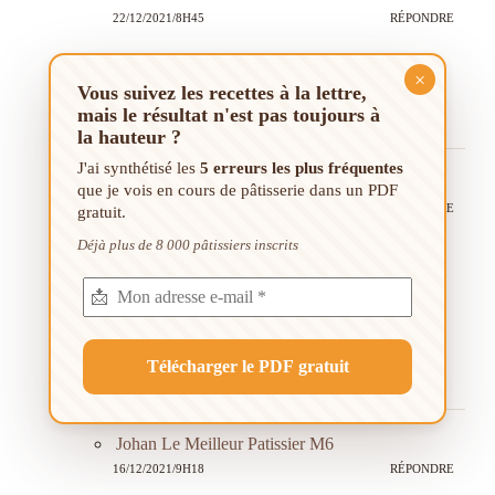
22/12/2021/8H45
RÉPONDRE
Bonjour Nathalie,
×
Je ne sais pas vous répondre, je n’ai jamais
Vous suivez les recettes à la lettre,
travaillé la pâte à sucre, désolé.
mais le résultat n'est pas toujours à
la hauteur ?
J'ai synthétisé les
5 erreurs les plus fréquentes
Saadia
que je vois en cours de pâtisserie dans un PDF
15/12/2021/11H44
RÉPONDRE
gratuit.
Déjà plus de 8 000 pâtissiers inscrits
Bonjour
la le déroulé de la recette n’est pas clair.
dans les ingrédients.
100g des œufs entiers
et vous rajoute en deux jaunes et encore 5 jaunes ?
est que vous pouvez expliquer encore plus merci ❤️?
Johan Le Meilleur Patissier M6
16/12/2021/9H18
RÉPONDRE