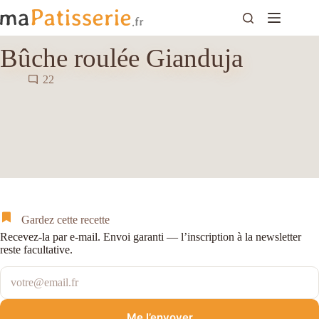
Passer
au
contenu
Bûche roulée Gianduja
22
Gardez cette recette
Recevez-la par e-mail. Envoi garanti — l’inscription à la newsletter
reste facultative.
Votre adresse e-mail
Me l’envoyer