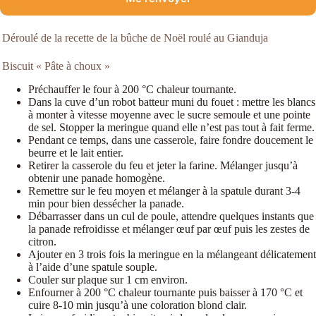
Déroulé de la recette de la bûche de Noël roulé au Gianduja
Biscuit « Pâte à choux »
Préchauffer le four à 200 °C chaleur tournante.
Dans la cuve d’un robot batteur muni du fouet : mettre les blancs
à monter à vitesse moyenne avec le sucre semoule et une pointe
de sel. Stopper la meringue quand elle n’est pas tout à fait ferme.
Pendant ce temps, dans une casserole, faire fondre doucement le
beurre et le lait entier.
Retirer la casserole du feu et jeter la farine. Mélanger jusqu’à
obtenir une panade homogène.
Remettre sur le feu moyen et mélanger à la spatule durant 3-4
min pour bien dessécher la panade.
Débarrasser dans un cul de poule, attendre quelques instants que
la panade refroidisse et mélanger œuf par œuf puis les zestes de
citron.
Ajouter en 3 trois fois la meringue en la mélangeant délicatement
à l’aide d’une spatule souple.
Couler sur plaque sur 1 cm environ.
Enfourner à 200 °C chaleur tournante puis baisser à 170 °C et
cuire 8-10 min jusqu’à une coloration blond clair.