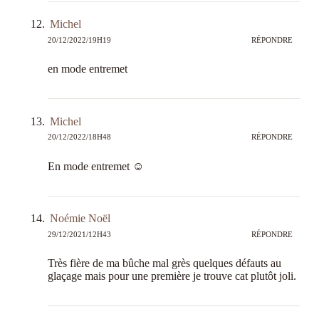
Michel
20/12/2022/19H19
RÉPONDRE
en mode entremet
Michel
20/12/2022/18H48
RÉPONDRE
En mode entremet ☺️
Noémie Noël
29/12/2021/12H43
RÉPONDRE
Très fière de ma bûche mal grès quelques défauts au
glaçage mais pour une première je trouve cat plutôt joli.