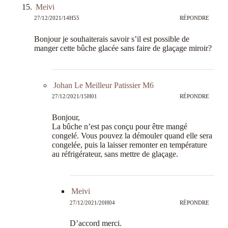
Meivi
27/12/2021/14H55
RÉPONDRE
Bonjour je souhaiterais savoir s’il est possible de
manger cette bûche glacée sans faire de glaçage miroir?
Johan Le Meilleur Patissier M6
27/12/2021/15H01
RÉPONDRE
Bonjour,
La bûche n’est pas conçu pour être mangé
congelé. Vous pouvez la démouler quand elle sera
congelée, puis la laisser remonter en température
au réfrigérateur, sans mettre de glaçage.
Meivi
27/12/2021/20H04
RÉPONDRE
D’accord merci.