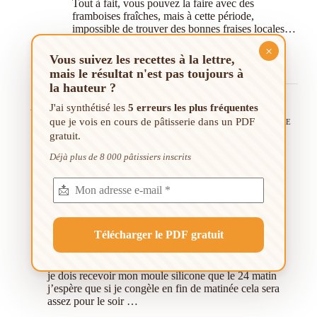
Tout à fait, vous pouvez la faire avec des
framboises fraîches, mais à cette période,
impossible de trouver des bonnes fraises locales…
Autant prendre des framboises congelés chez
×
Picard par exemple.
Vous suivez les recettes à la lettre,
mais le résultat n'est pas toujours à
la hauteur ?
Pauline
J'ai synthétisé les
5 erreurs les plus fréquentes
que je vois en cours de pâtisserie dans un PDF
23/12/2020/9H04
RÉPONDRE
gratuit.
Bonjour
Déjà plus de 8 000 pâtissiers inscrits
je tente cette recette pour le réveillon du 24 !
mon crémeux est déjà fait et au congélateur !
puis je faire ce jour le croustillant pistache et Le
conserver au réfrigérateur Jusqu’au montage de la
bûche?
idem pour le biscuit joconde filmé à température
ambiante ??
je dois recevoir mon moule silicone que le 24 matin
j’espère que si je congèle en fin de matinée cela sera
assez pour le soir …