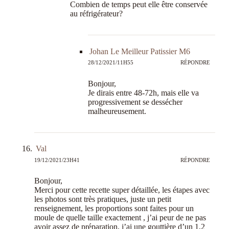
Combien de temps peut elle être conservée
au réfrigérateur?
Johan Le Meilleur Patissier M6
28/12/2021/11H55
RÉPONDRE
Bonjour,
Je dirais entre 48-72h, mais elle va
progressivement se dessécher
malheureusement.
Val
19/12/2021/23H41
RÉPONDRE
Bonjour,
Merci pour cette recette super détaillée, les étapes avec
les photos sont très pratiques, juste un petit
renseignement, les proportions sont faites pour un
moule de quelle taille exactement , j’ai peur de ne pas
avoir assez de préparation, j’ai une gouttière d’un 1,2