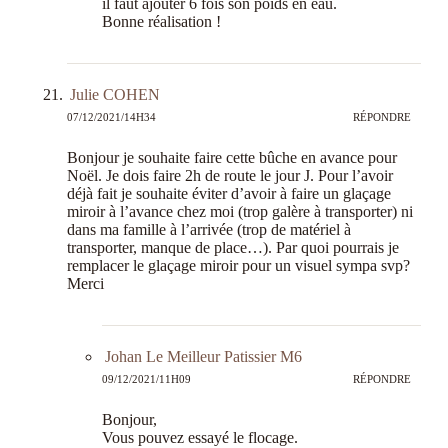
il faut ajouter 6 fois son poids en eau.
Bonne réalisation !
Julie COHEN
07/12/2021/14H34
RÉPONDRE
Bonjour je souhaite faire cette bûche en avance pour
Noël. Je dois faire 2h de route le jour J. Pour l’avoir
déjà fait je souhaite éviter d’avoir à faire un glaçage
miroir à l’avance chez moi (trop galère à transporter) ni
dans ma famille à l’arrivée (trop de matériel à
transporter, manque de place…). Par quoi pourrais je
remplacer le glaçage miroir pour un visuel sympa svp?
Merci
Johan Le Meilleur Patissier M6
09/12/2021/11H09
RÉPONDRE
Bonjour,
Vous pouvez essayé le flocage.