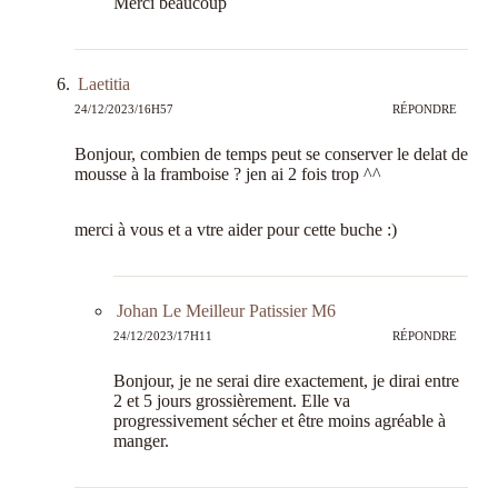
Merci beaucoup
Laetitia
24/12/2023/16H57
RÉPONDRE
Bonjour, combien de temps peut se conserver le delat de
mousse à la framboise ? jen ai 2 fois trop ^^
merci à vous et a vtre aider pour cette buche :)
Johan Le Meilleur Patissier M6
24/12/2023/17H11
RÉPONDRE
Bonjour, je ne serai dire exactement, je dirai entre
2 et 5 jours grossièrement. Elle va
progressivement sécher et être moins agréable à
manger.