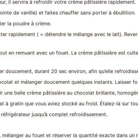
ur, il servira à refroidir votre crème pâtissière rapidement.
inte de vanille) et faites chauffer sans porter à ébullition.
uter la poudre à crème.
etter rapidement ( = détendre le mélange avec le lait). Reve
tout en remuant avec un fouet. La crème pâtissière est cuit
er doucement, durant 20 sec environ, afin qu’elle refroidiss
ocolat et mélanger doucement quelques instants. Laisser fo
r une belle crème pâtissière au chocolat brillante, homogè
at à gratin que vous aviez stocké au froid. Étalez-là sur to
u réfrigérateur jusqu’à complet refroidissement.
, mélanger au fouet et réserver la quantité exacte dans un 