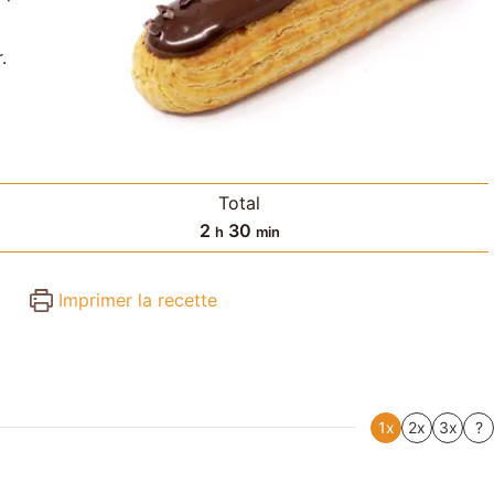
r.
Total
heures
minutes
2
30
h
min
Imprimer la recette
1x
2x
3x
?