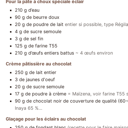
Pour la pâte à choux spéciale éclair
210
g
d’eau
90
g
de beurre doux
20
g
de poudre de lait
entier si possible, type Régil
4
g
de sucre semoule
3
g
de sel fin
125
g
de farine T55
210
g
d’œufs entiers battus
~ 4 œufs environ
Crème pâtissière au chocolat
250
g
de lait entier
3
de jaunes d'oeuf
20
g
de sucre semoule
17
g
de poudre à crème
= Maïzena, voir farine T55 
90
g
de chocolat noir de couverture de qualité (60
Inaya 65 %…
Glaçage pour les éclairs au chocolat
250
g
de fondant blanc
(recette pour le faire maison