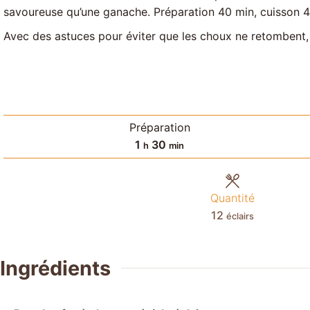
savoureuse qu’une ganache. Préparation 40 min, cuisson 4
Avec des astuces pour éviter que les choux ne retombent, v
Préparation
heure
minutes
1
30
h
min
Quantité
12
éclairs
Ingrédients