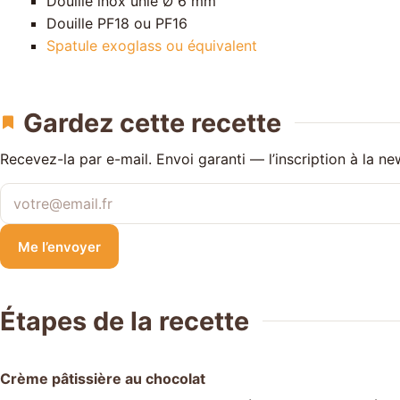
Douille inox unie Ø 6 mm
Douille PF18
ou PF16
Spatule exoglass ou équivalent
Gardez cette recette
Recevez-la par e-mail. Envoi garanti — l’inscription à la ne
Votre adresse e-mail
Me l’envoyer
Étapes de la recette
Crème pâtissière au chocolat