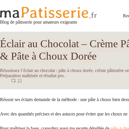
Passer
au
contenu
Rec
Blog de pâtisserie pour amateurs exigeants
Éclair au Chocolat – Crème Pâ
& Pâte à Choux Dorée
Réussissez l’éclair au chocolat : pâte à choux dorée, crème pâtissière o
Préparation maîtrisée et résultat pro.
22
Réussir ses éclairs demande de la méthode : une pâte à choux bien dess
Avec des quantités précises et des astuces pour éviter que les choux ne 
Pour maîtriser la base, consultez aussi ma recette détaillée de
pâte à ch