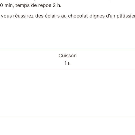
0 min, temps de repos 2 h.
ous réussirez des éclairs au chocolat dignes d’un pâtissie
Cuisson
heure
1
h