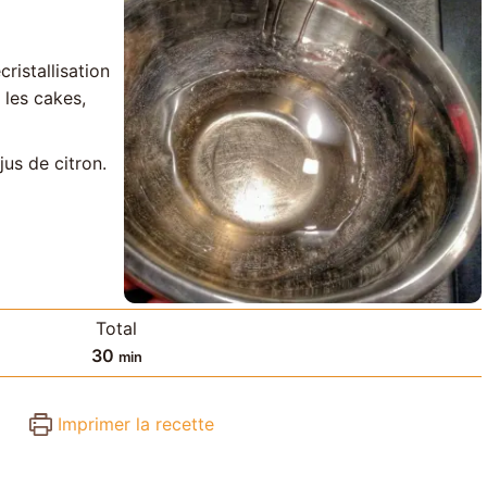
cristallisation
 les cakes,
jus de citron.
Total
minutes
30
min
Imprimer la recette