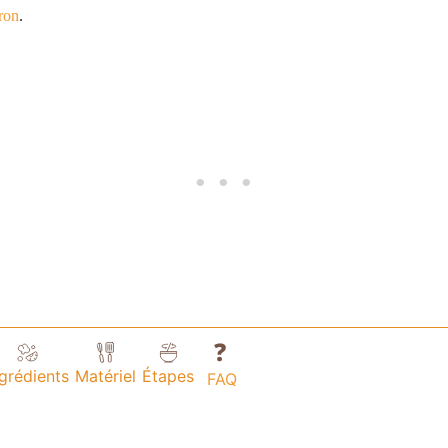
tron
.
❓
ngrédients
Matériel
Étapes
FAQ