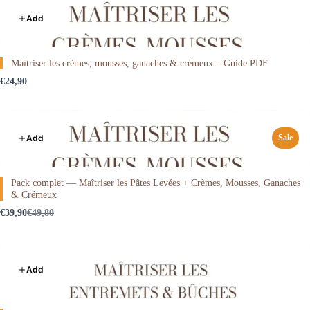
Add
Maîtriser les crèmes, mousses, ganaches & crémeux – Guide PDF
€24,90
Add
Sale
Pack complet — Maîtriser les Pâtes Levées + Crèmes, Mousses, Ganaches
& Crémeux
Compare
€39,90
€49,80
to
Add